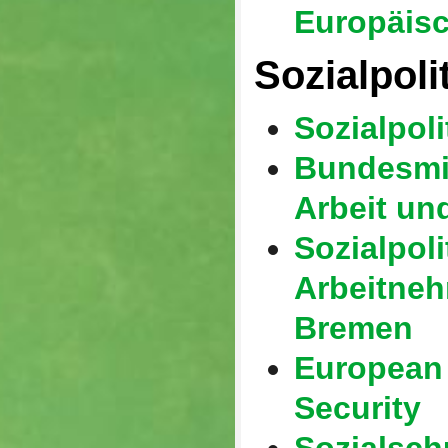
Europäis
Sozialpoli
Sozialpoli
Bundesmin
Arbeit un
Sozialpoli
Arbeitne
Bremen
European I
Security