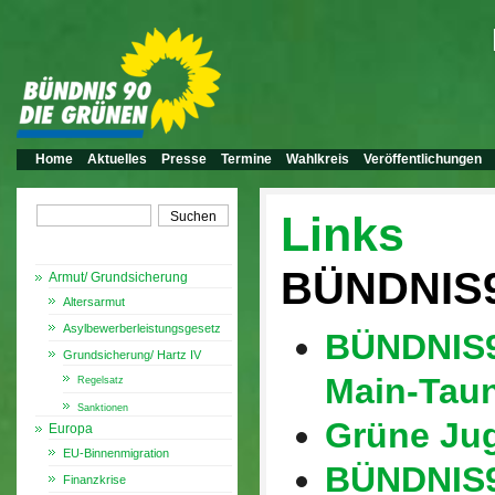
Home
Aktuelles
Presse
Termine
Wahlkreis
Veröffentlichungen
Links
Themen
BÜNDNIS
Armut/ Grundsicherung
Altersarmut
Asylbewerberleistungsgesetz
BÜNDNIS9
Grundsicherung/ Hartz IV
Main-Taun
Regelsatz
Sanktionen
Grüne Ju
Europa
EU-Binnenmigration
BÜNDNIS9
Finanzkrise