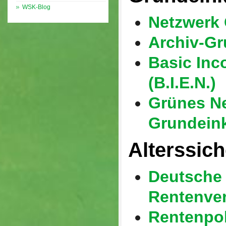
WSK-Blog
Netzwerk
Archiv-G
Basic Inc
(B.I.E.N.)
Grünes N
Grundei
Alterssic
Deutsche
Rentenve
Rentenpol