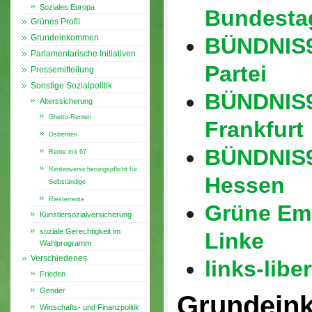
Soziales Europa
Bundestag
Grünes Profil
Grundeinkommen
BÜNDNIS9
Parlamentarische Initiativen
Partei
Pressemitteilung
Sonstige Sozialpolitik
BÜNDNIS9
Alterssicherung
Ghetto-Renten
Frankfurt
Ostrenten
BÜNDNIS9
Rente mit 67
Rentenversicherungspflicht für
Hessen
Selbständige
Riesterrente
Grüne Em
Künstlersozialversicherung
soziale Gerechtigkeit im
Linke
Wahlprogramm
Verschiedenes
links-liber
Frieden
Gender
Grundei
Wirtschafts- und Finanzpolitik