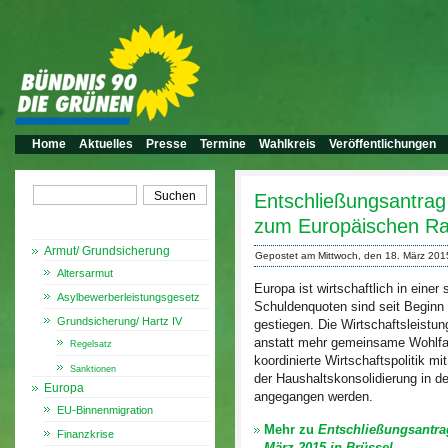
Home
Aktuelles
Presse
Termine
Wahlkreis
Veröffentlichungen
Entschließungsantrag
zum Europäischen Rat
Themen
Armut/ Grundsicherung
Gepostet am Mittwoch, den 18. März 201
Altersarmut
Europa ist wirtschaftlich in eine
Asylbewerberleistungsgesetz
Schuldenquoten sind seit Beginn d
Grundsicherung/ Hartz IV
gestiegen. Die Wirtschaftsleistun
anstatt mehr gemeinsame Wohlfahr
Regelsatz
koordinierte Wirtschaftspolitik m
Sanktionen
der Haushaltskonsolidierung in d
Europa
angegangen werden.
EU-Binnenmigration
Mehr zu
Entschließungsantra
Finanzkrise
März 2015 in Brüssel