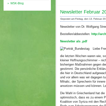
WSK-Blog
Newsletter Februar 2
Gepostet am Freitag, den 13. Februar 2
Newsletter von Dr. Wolfgang
Bestellen/abbestellen:
http://ar
Newsletter als .pdf
Liebe Fre
die letzten Wochen waren wie, so
kleiner Hoffnungsschimmer – nicht
bisherigen Maßnahmen gegen den
gestimmt. Die persönliche Erklär
die hier in Deutschland aufgewac
und vor allem was wir dagegen t
Mihalic, der Sprecherin für inner
ansetzen müssen und können. Letz
Die Wahl in Griechenland hat die
optimistisch, dass es zu einem 
Koalition von Syriza mit den Rec
Rede zum Arbeitsprogramm der EU