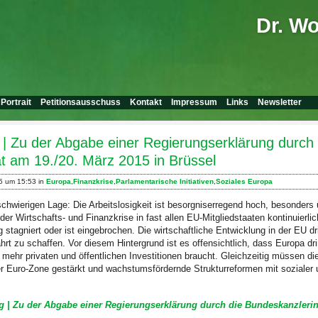
Dr. W
Portrait
Petitionsausschuss
Kontakt
Impressum
Links
Newsletter
 | Zu der Abgabe einer Regierungserklärung durch
 am 19./20. März 2015 in Brüssel
5 um 15:53 in
Europa
,
Finanzkrise
,
Parlamentarische Initiativen
,
Soziales Europa
r schwierigen Lage: Die Arbeitslosigkeit ist besorgniserregend hoch, besonders
er Wirtschafts- und Finanzkrise in fast allen EU-Mitgliedstaaten kontinuierli
g stagniert oder ist eingebrochen. Die wirtschaftliche Entwicklung in der EU dr
t zu schaffen. Vor diesem Hintergrund ist es offensichtlich, dass Europa dr
it mehr privaten und öffentlichen Investitionen braucht. Gleichzeitig müssen d
er Euro-Zone gestärkt und wachstumsfördernde Strukturreformen mit sozialer 
g | Zu der Abgabe einer Regierungserklärung durch die Bundeskanzleri