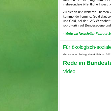
insbesondere öffentliche Investit
Zu diesen und weiteren Themen w
kommende Termine. So diskutiere
und Geld, bei der LAG Wirtschaf
rot-rot-grün auf Bundesebene und
Mehr zu
Newsletter Februar 2
Für ökologisch-sozial
Gepostet am Freitag, den 6. Februar 20
Rede im Bundest
Video