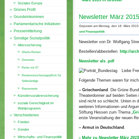
Soziales Europa
Grünes Profil
Newsletter März 201
Grundeinkommen
Parlamentarische Initiativen
Gepostet am Montag, den 16. März 2015
Pressemitteilung
und Finanzpolitik
Sonstige Sozialpolitik
Newsletter von Dr. Wolfgang
Alterssicherung
Bestellen/abbestellen:
http://ar
Ghetto-Renten
Ostrenten
Newsletter als .pdf
Rente mit 67
Liebe Fre
Rentenversicherungspflicht für
Folgende Themen waren für mich 
Selbständige
Riesterrente
– Griechenland
. Die Grüne Bund
Theaterdonner auf beiden Seiten 
Künstlersozialversicherung
sind nicht so schlecht. Unten in
soziale Gerechtigkeit im
weiteren Informationen und Argum
Wahlprogramm
Stiftung Hessen zum Thema „
Gri
Verschiedenes
erste Veranstaltung der neuen Re
Frieden
– Armut in Deutschland
.
Gender
Wirtschafts- und Finanzpolitik
Mehr zu
Newsletter März 2015