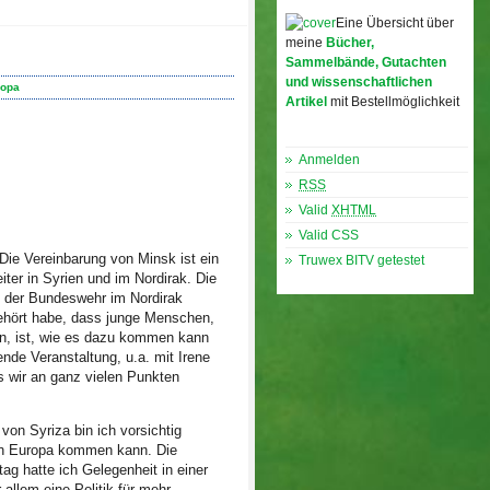
Eine Übersicht über
meine
Bücher,
Sammelbände, Gutachten
und wissenschaftlichen
ropa
Artikel
mit Bestellmöglichkeit
Funktionen
Anmelden
RSS
Valid
XHTML
Valid CSS
Die Vereinbarung von Minsk ist ein
Truwex BITV getestet
ter in Syrien und im Nordirak. Die
 der Bundeswehr im Nordirak
gehört habe, dass junge Menschen,
en, ist, wie es dazu kommen kann
de Veranstaltung, u.a. mit Irene
ss wir an ganz vielen Punkten
von Syriza bin ich vorsichtig
 in Europa kommen kann. Die
ag hatte ich Gelegenheit in einer
lem eine Politik für mehr,