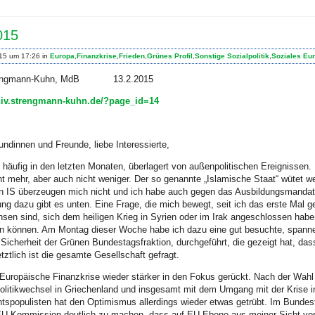
015
015 um 17:26 in
Europa
,
Finanzkrise
,
Frieden
,
Grünes Profil
,
Sonstige Sozialpolitik
,
Soziales Eu
 Strengmann-Kuhn, MdB 13.2.2015
chiv.strengmann-kuhn.de/?page_id=14
undinnen und Freunde, liebe Interessierte,
 häufig in den letzten Monaten, überlagert von außenpolitischen Ereignissen. 
 mehr, aber auch nicht weniger. Der so genannte „Islamische Staat“ wütet wei
 IS überzeugen mich nicht und ich habe auch gegen das Ausbildungsmandat
ung dazu gibt es unten. Eine Frage, die mich bewegt, seit ich das erste Mal 
hsen sind, sich dem heiligen Krieg in Syrien oder im Irak angeschlossen hab
un können. Am Montag dieser Woche habe ich dazu eine gut besuchte, spannen
e Sicherheit der Grünen Bundestagsfraktion, durchgeführt, die gezeigt hat, da
tlich ist die gesamte Gesellschaft gefragt.
 Europäische Finanzkrise wieder stärker in den Fokus gerückt. Nach der Wahl 
Politikwechsel in Griechenland und insgesamt mit dem Umgang mit der Krise
htspopulisten hat den Optimismus allerdings wieder etwas getrübt. Im Bundest
-Kommission deutlich zu machen, dass auf EU-Ebene aus meiner Sicht vor al