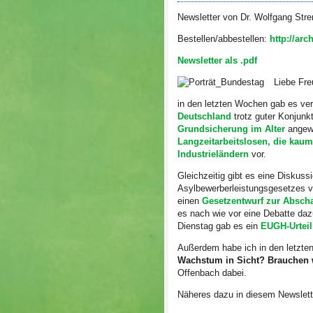
Newsletter von Dr. Wolfgang
Bestellen/abbestellen:
http://ar
Newsletter als .pdf
Liebe Fre
in den letzten Wochen gab es ve
Deutschland
trotz guter Konjunk
Grundsicherung im Alter
angewi
Langzeitarbeitslosen, die kau
Industrieländern
vor.
Gleichzeitig gibt es eine Disku
Asylbewerberleistungsgesetzes v
einen
Gesetzentwurf zur Absch
es nach wie vor eine Debatte da
Dienstag gab es ein
EUGH-Urteil
Außerdem habe ich in den letzte
Wachstum in Sicht? Brauchen w
Offenbach dabei.
Näheres dazu in diesem Newslett