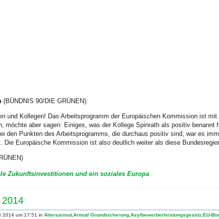
n
(BÜNDNIS 90/DIE GRÜNEN):
nen und Kollegen! Das Arbeitsprogramm der Europäischen Kommission ist mit „
en, möchte aber sagen: Einiges, was der Kollege Spinrath als positiv benannt 
i den Punkten des Arbeitsprogramms, die durchaus positiv sind, war es imme
 Die Europäische Kommission ist also deutlich weiter als diese Bundesregie
 GRÜNEN)
le Zukunftsinvestitionen und ein soziales Europa
 2014
r 2014 um 17:51 in
Altersarmut
,
Armut/ Grundsicherung
,
Asylbewerberleistungsgesetz
,
EU-Bin