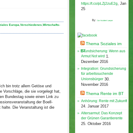
,
Jan
https://t.co/pLZj2zuE2g
25
By:
Car Accident Lawyer
ziales Europa
,
Verschiedenes
,
Wirtschafts-
WSK bei Facebook
Thema Soziales im
BT
Grundsicherung: Wenn aus
Armut Not wird
1.
Dezember 2016
Integration: Grundsicherung
für arbeitssuchende
Unionsbürger
30.
November 2016
Ich bin trotz allem Getöse und
 Vorschläge, die sie vorgelegt hat,
Thema Rente im BT
en Bundestag sowie einen Link zu
Anhörung: Rente mit Zukunft
ssionsveranstaltung der Boell-
24. Januar 2017
t halte. Die Veranstaltung ist die
Altersarmut: Das Konzept
der Grünen Garantierente
25. Oktober 2016
Veröffentlichungen