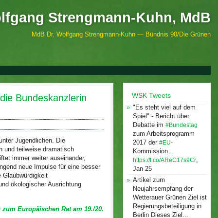
olfgang Strengmann-Kuhn, MdB
MdB Dr. Wolfgang Strengmann-Kuhn — Bündnis 90/Die Grünen
WSK Tweets
 die Bundeskanzlerin
"Es steht viel auf dem
Spiel" - Bericht über
Debatte im
#Bundestag
zum Arbeitsprogramm
 unter Jugendlichen. Die
2017 der
-
#EU
ch und teilweise dramatisch
Kommission...
iftet immer weiter auseinander,
,
https://t.co/AReC17s9Cr
ingend neue Impulse für eine besser
Jan 25
ie Glaubwürdigkeit
Artikel zum
und ökologischer Ausrichtung
Neujahrsempfang der
Wetterauer Grünen Ziel ist
Regierungsbeteiligung in
n zum Europäischen Rat am 19./20.
Berlin Dieses Ziel...