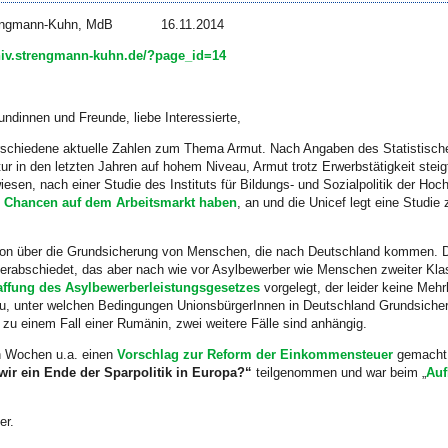
 Strengmann-Kuhn, MdB 16.11.2014
chiv.strengmann-kuhn.de/?page_id=14
undinnen und Freunde, liebe Interessierte,
rschiedene aktuelle Zahlen zum Thema Armut. Nach Angaben des Statistisch
tur in den letzten Jahren auf hohem Niveau, Armut trotz Erwerbstätigkeit ste
esen, nach einer Studie des Instituts für Bildungs- und Sozialpolitik der Hoc
m Chancen auf dem Arbeitsmarkt haben
, an und die Unicef legt eine Studie
ssion über die Grundsicherung von Menschen, die nach Deutschland kommen. 
erabschiedet, das aber nach wie vor Asylbewerber wie Menschen zweiter Kl
affung des Asylbewerberleistungsgesetzes
vorgelegt, der leider keine Mehrh
zu, unter welchen Bedingungen UnionsbürgerInnen in Deutschland Grundsicher
zu einem Fall einer Rumänin, zwei weitere Fälle sind anhängig.
n Wochen u.a. einen
Vorschlag zur Reform der Einkommensteuer
gemacht,
ir ein Ende der Sparpolitik in Europa?“
teilgenommen und war beim „
Auf
er.