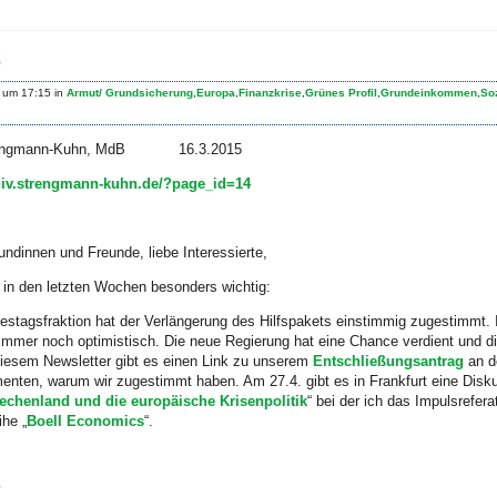
5
 um 17:15 in
Armut/ Grundsicherung
,
Europa
,
Finanzkrise
,
Grünes Profil
,
Grundeinkommen
,
So
 Strengmann-Kuhn, MdB 16.3.2015
chiv.strengmann-kuhn.de/?page_id=14
undinnen und Freunde, liebe Interessierte,
in den letzten Wochen besonders wichtig:
estagsfraktion hat der Verlängerung des Hilfspakets einstimmig zugestimmt. 
immer noch optimistisch. Die neue Regierung hat eine Chance verdient und die
 diesem Newsletter gibt es einen Link zu unserem
Entschließungsantrag
an d
enten, warum wir zugestimmt haben. Am 27.4. gibt es in Frankfurt eine Disku
echenland und die europäische Krisenpolitik
“ bei der ich das Impulsrefera
ihe „
Boell Economics
“.