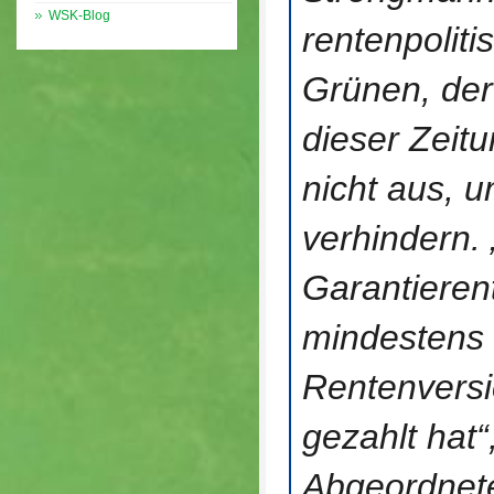
WSK-Blog
rentenpolit
Grünen, de
dieser Zeit
nicht aus, 
verhindern. 
Garantierent
mindestens 
Rentenversi
gezahlt hat“
Abgeordnet