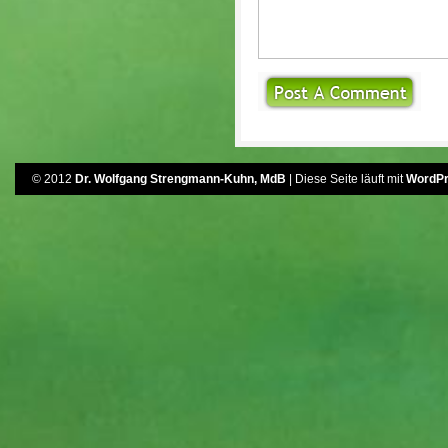
© 2012
Dr. Wolfgang Strengmann-Kuhn, MdB
| Diese Seite läuft mit
WordP