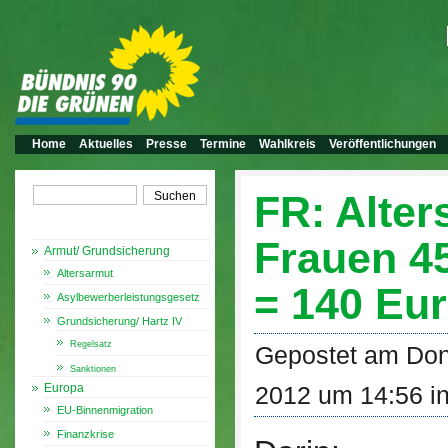
Home
Aktuelles
Presse
Termine
Wahlkreis
Veröffentlichungen
FR: Alter
Themen
Frauen 45
Armut/ Grundsicherung
Altersarmut
= 140 Eu
Asylbewerberleistungsgesetz
Grundsicherung/ Hartz IV
Regelsatz
Gepostet am Don
Sanktionen
Europa
2012 um 14:56 i
EU-Binnenmigration
Finanzkrise