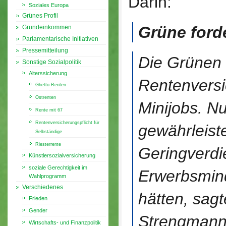
Darin:
Soziales Europa
Grünes Profil
Grüne ford
Grundeinkommen
Parlamentarische Initiativen
Pressemitteilung
Die Grünen 
Sonstige Sozialpolitik
Alterssicherung
Rentenversi
Ghetto-Renten
Ostrenten
Minijobs. Nu
Rente mit 67
Rentenversicherungspflicht für
gewährleist
Selbständige
Riesterrente
Geringverdi
Künstlersozialversicherung
soziale Gerechtigkeit im
Erwerbsmin
Wahlprogramm
Verschiedenes
hätten, sag
Frieden
Gender
Strengmann
Wirtschafts- und Finanzpolitik