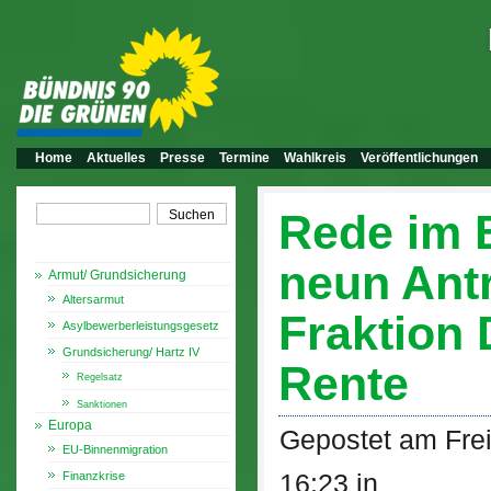
Home
Aktuelles
Presse
Termine
Wahlkreis
Veröffentlichungen
Rede im 
Themen
neun Ant
Armut/ Grundsicherung
Altersarmut
Fraktion 
Asylbewerberleistungsgesetz
Grundsicherung/ Hartz IV
Rente
Regelsatz
Sanktionen
Europa
Gepostet am Frei
EU-Binnenmigration
16:23 in
Finanzkrise