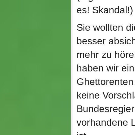
es! Skandal!)
Sie wollten d
besser absich
mehr zu höre
haben wir ei
Ghettorenten 
keine Vorsch
Bundesregier
vorhandene L