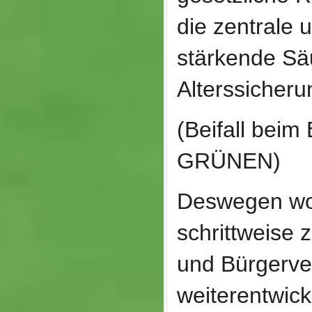
die zentrale 
stärkende Sä
Alterssicherun
(Beifall bei
GRÜNEN)
Deswegen wol
schrittweise 
und Bürgerve
weiterentwicke