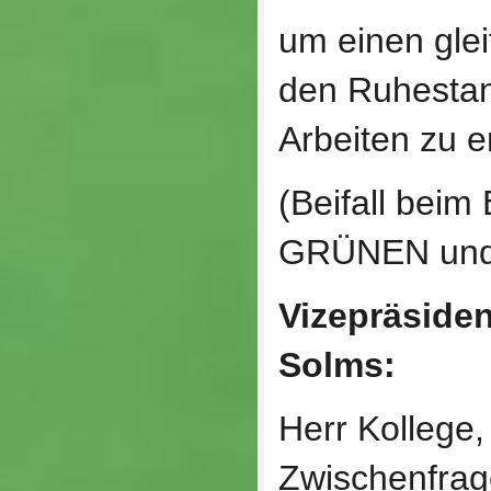
um einen gle
den Ruhestan
Arbeiten zu e
(Beifall bei
GRÜNEN und 
Vizepräsiden
Solms:
Herr Kollege,
Zwischenfrag