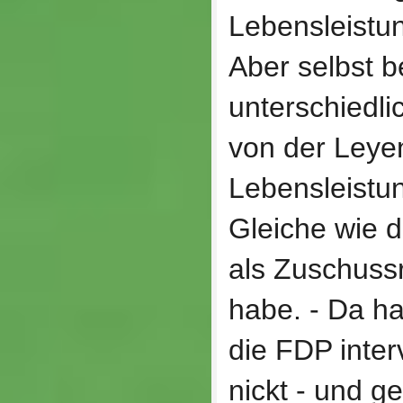
Lebensleistun
Aber selbst b
unterschiedl
von der Leyen
Lebensleistun
Gleiche wie d
als Zuschuss
habe. ‑ Da ha
die FDP inter
nickt ‑ und ge