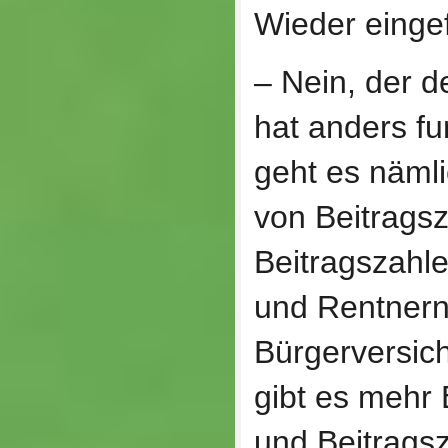
Wieder eingef
– Nein, der 
hat anders fun
geht es nämli
von Beitrags
Beitragszahl
und Rentnern
Bürgerversic
gibt es mehr 
und Beitrags