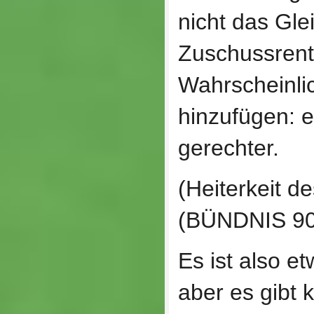
nicht das Gle
Zuschussrente;
Wahrscheinli
hinzufügen: e
gerechter.
(Heiterkeit d
(BÜNDNIS 9
Es ist also e
aber es gibt 