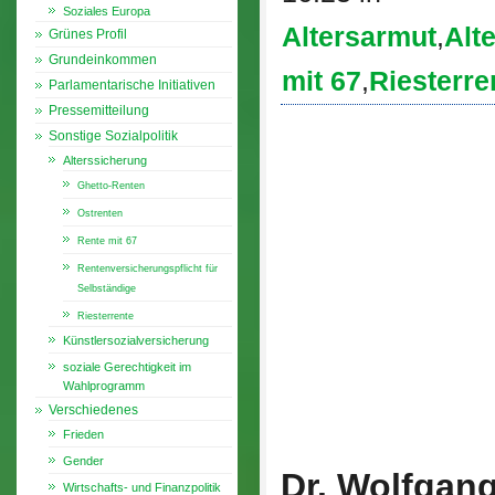
Soziales Europa
Altersarmut
,
Alt
Grünes Profil
Grundeinkommen
mit 67
,
Riesterre
Parlamentarische Initiativen
Pressemitteilung
Sonstige Sozialpolitik
Alterssicherung
Ghetto-Renten
Ostrenten
Rente mit 67
Rentenversicherungspflicht für
Selbständige
Riesterrente
Künstlersozialversicherung
soziale Gerechtigkeit im
Wahlprogramm
Verschiedenes
Frieden
Gender
Dr. Wolfgan
Wirtschafts- und Finanzpolitik