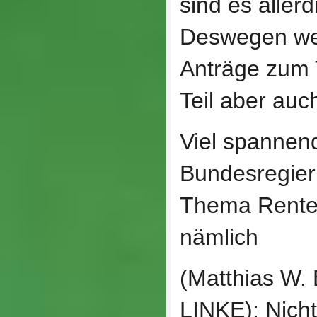
sind es allerd
Deswegen wer
Anträge zum 
Teil aber auch
Viel spannend
Bundesregier
Thema Rente 
nämlich
(Matthias W. 
LINKE): Nicht