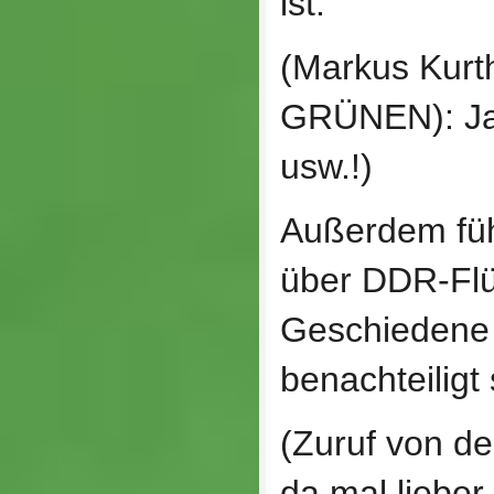
ist.
(Markus Kur
GRÜNEN): Ja,
usw.!)
Außerdem füh
über DDR-Flü
Geschiedene 
benachteiligt 
(Zuruf von d
da mal lieber