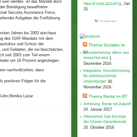
t sein werden, ist das Mandat doch
,
Jan
https://t.co/pLZj2zuE2g
er Beteiligung bewaffneter
25
ional Security Assistance Force,
 gehender Aufgaben die Fortführung
By:
Car Accident Lawyer
WSK bei Facebook
 ersten Jahren bis 2003 durchaus
dung des ISAF-Mandats mit dem
struktur und Schutz der
Thema Soziales im
 und Soldaten, die sie beschützten,
BT
Grundsicherung: Wenn aus
ich seit 2003 zum Teil enorm
Armut Not wird
1.
wieder um 16 Prozent angestiegen.
Dezember 2016
kann nachvollziehen, dass
Integration: Grundsicherung
für arbeitssuchende
s positiven Folgen für die
Unionsbürger
30.
November 2016
-Kuhn,Monika Lazar
Thema Rente im BT
Anhörung: Rente mit Zukunft
24. Januar 2017
Altersarmut: Das Konzept
der Grünen Garantierente
25. Oktober 2016
Veröffentlichungen