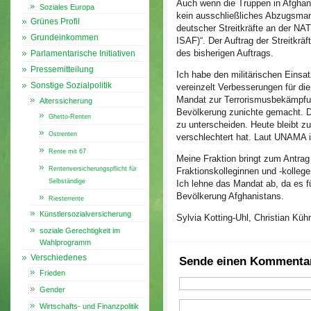
Auch wenn die Truppen in Afghani
Soziales Europa
kein ausschließliches Abzugsmand
Grünes Profil
deutscher Streitkräfte an der NAT
Grundeinkommen
ISAF)“. Der Auftrag der Streitkrä
des bisherigen Auftrags.
Parlamentarische Initiativen
Pressemitteilung
Ich habe den militärischen Einsat
Sonstige Sozialpolitik
vereinzelt Verbesserungen für di
Mandat zur Terrorismusbekämpfu
Alterssicherung
Bevölkerung zunichte gemacht. De
Ghetto-Renten
zu unterscheiden. Heute bleibt zu
Ostrenten
verschlechtert hat. Laut UNAMA i
Rente mit 67
Meine Fraktion bringt zum Antrag
Rentenversicherungspflicht für
Fraktionskolleginnen und -kolleg
Selbständige
Ich lehne das Mandat ab, da es f
Bevölkerung Afghanistans.
Riesterrente
Künstlersozialversicherung
Sylvia Kotting-Uhl, Christian K
soziale Gerechtigkeit im
Wahlprogramm
Verschiedenes
Sende einen Kommenta
Frieden
Gender
Wirtschafts- und Finanzpolitik