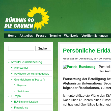
Home
Aktuelles
Presse
Termine
Wahlkreis
Veröffentlichungen
Persönliche Erkl
Themen
Gepostet am Donnerstag, den 20. Febru
Armut/ Grundsicherung
Persönl
Altersarmut
den Antr
Asylbewerberleistungsgesetz
Fortsetzung der Beteiligung be
Grundsicherung/ Hartz IV
Afghanistan (International Sec
Regelsatz
folgender Resolutionen, zuletz
Sanktionen
Ich unterstütze die Pläne den I
Europa
Nach über 12 Jahren eines Einsatz
EU-Binnenmigration
richtige und überfällige Entschei
Finanzkrise