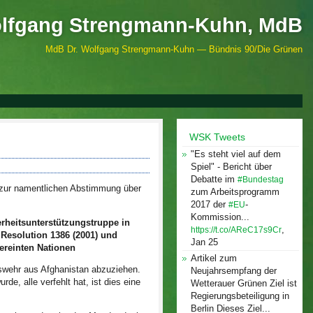
olfgang Strengmann-Kuhn, MdB
MdB Dr. Wolfgang Strengmann-Kuhn — Bündnis 90/Die Grünen
WSK Tweets
"Es steht viel auf dem
Spiel" - Bericht über
Debatte im
#Bundestag
 zur namentlichen Abstimmung über
zum Arbeitsprogramm
2017 der
-
#EU
Kommission...
erheitsunterstützungstruppe in
,
https://t.co/AReC17s9Cr
 Resolution 1386 (2001) und
Jan 25
Vereinten Nationen
Artikel zum
swehr aus Afghanistan abzuziehen.
Neujahrsempfang der
e, alle verfehlt hat, ist dies eine
Wetterauer Grünen Ziel ist
Regierungsbeteiligung in
Berlin Dieses Ziel...