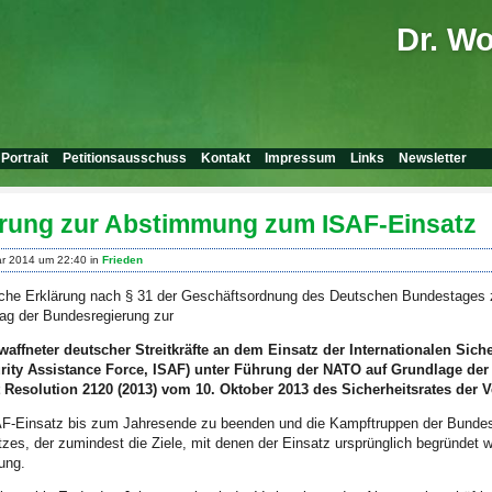
Dr. W
Portrait
Petitionsausschuss
Kontakt
Impressum
Links
Newsletter
ärung zur Abstimmung zum ISAF-Einsatz
ar 2014 um 22:40 in
Frieden
iche Erklärung nach § 31 der Geschäftsordnung des Deutschen Bundestages
ag der Bundesregierung zur
waffneter deutscher Streitkräfte an dem Einsatz der Internationalen Sich
urity Assistance Force, ISAF) unter Führung der NATO auf Grundlage der
t Resolution 2120 (2013) vom 10. Oktober 2013 des Sicherheitsrates der 
SAF-Einsatz bis zum Jahresende zu beenden und die Kampftruppen der Bunde
es, der zumindest die Ziele, mit denen der Einsatz ursprünglich begründet wurd
dung.