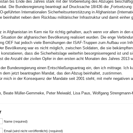
stan bis Ende des Jahres stark mit der Vorbereitung des Abzuges beschäftig
at. Die Bundesregierung beantragt auf Drucksache 18/436 die „Fortsetzung d
O-geführten Internationalen Sicherheitsunterstützung in Afghanistan (Internat
fte beinhaltet neben dem Rückbau militärischer Infrastruktur und damit einher
z in Afghanistan im Kern nie für richtig gehalten, auch wenn vor allem in den
e Situation der afghanischen Bevölkerung realisiert wurden. Die enge Verbin
ng OEF hat jedoch viele Bemühungen der ISAF-Truppen zum Aufbau von Infra
r Bevölkerung war es nicht möglich, zwischen Soldaten, die sie bekämpften,
 konstatieren, dass die Sicherheitslage weiterhin besorgniserregend ist und s
st die Anzahl der zivilen Opfer in den ersten acht Monaten des Jahres 2013 
 der Bundesregierung einen Entschließungsantrag ein, den ich mittrage. Ich 
en dem jetzt beantragten Mandat, das den Abzug beinhaltet, zustimmen.
ür mich in der Konsequenz der Mandate seit 2001 steht, mit mehr negativen al
ühn, Beate Müller-Gemmeke, Peter Meiwald, Lisa Paus, Wolfgang Strengmann
r
Name (required)
Email (wird nicht veröffentlicht) (required)