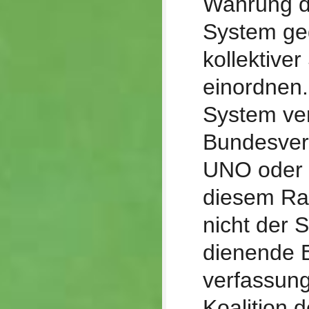
Wahrung d
System ge
kollektiver
einordnen.
System ver
Bundesver
UNO oder 
diesem Ra
nicht der 
dienende E
verfassun
Koalition 