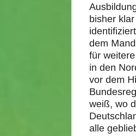
Ausbildung
bisher klar
identifizie
dem Manda
für weiter
in den Nord
vor dem Hi
Bundesregi
weiß, wo d
Deutschlan
alle geblie