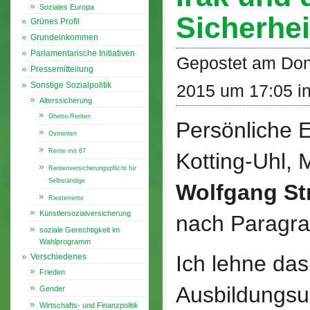
Soziales Europa
Sicherhei
Grünes Profil
Grundeinkommen
Parlamentarische Initiativen
Gepostet am Don
Pressemitteilung
Sonstige Sozialpolitik
2015 um 17:05 i
Alterssicherung
Ghetto-Renten
Persönliche E
Ostrenten
Rente mit 67
Kotting-Uhl,
Rentenversicherungspflicht für
Selbständige
Wolfgang S
Riesterrente
Künstlersozialversicherung
nach Paragra
soziale Gerechtigkeit im
Wahlprogramm
Ich lehne da
Verschiedenes
Frieden
Ausbildungsu
Gender
Wirtschafts- und Finanzpolitik