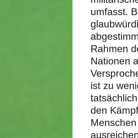
umfasst. Bi
glaubwürdig
abgestim
Rahmen de
Nationen 
Versproche
ist zu weni
tatsächlich
den Kämpf
Menschen 
ausreichen