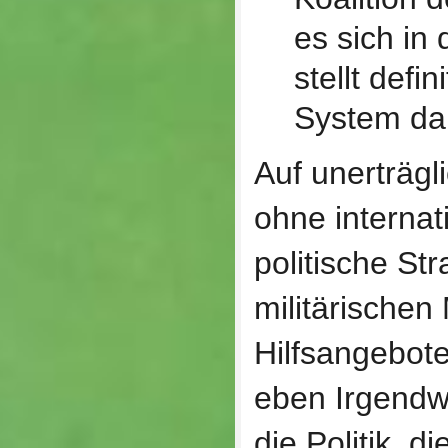
es sich in 
stellt defin
System da
Auf unerträgl
ohne interna
politische Str
militärische
Hilfsangebot
eben Irgendwa
die Politik, d