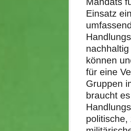
Mandats fü
Einsatz ei
umfassend
Handlungs
nachhalti
können un
für eine V
Gruppen im
braucht es
Handlungs
politische,
militäris