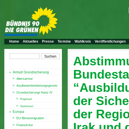
Home
Aktuelles
Presse
Termine
Wahlkreis
Veröffentlichungen
Abstimm
Themen
Bundest
Armut/ Grundsicherung
Altersarmut
“Ausbild
Asylbewerberleistungsgesetz
Grundsicherung/ Hartz IV
der Siche
Regelsatz
Sanktionen
der Regio
Europa
EU-Binnenmigration
Irak und 
Finanzkrise