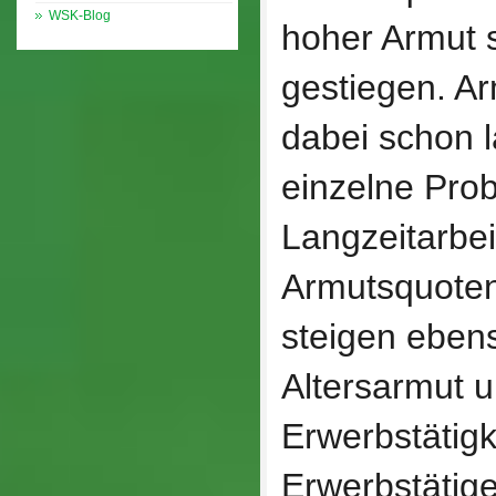
WSK-Blog
hoher Armut 
gestiegen. Ar
dabei schon l
einzelne Pro
Langzeitarbei
Armutsquoten
steigen eben
Altersarmut u
Erwerbstätigk
Erwerbstätige