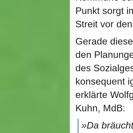
Punkt sorgt i
Streit vor de
Gerade dieser
den Planunge
des Sozialge
konsequent ig
erklärte Wol
Kuhn, MdB:
»Da bräuchte