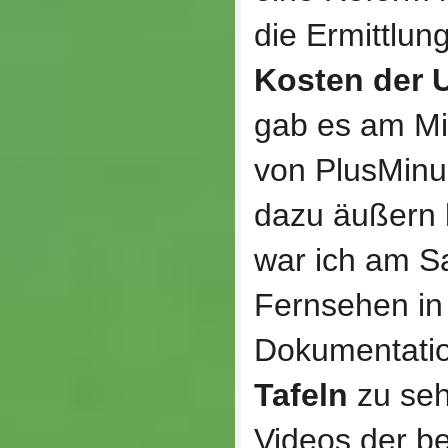
die Ermittlun
Kosten der 
gab es am Mi
von PlusMinu
dazu äußern
war ich am S
Fernsehen in
Dokumentati
Tafeln
zu seh
Videos der b