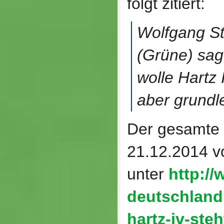
folgt zitiert:
Wolfgang S
(Grüne) sagt
wolle Hartz 
aber grundl
Der gesamte 
21.12.2014 vo
unter
http:/
deutschland.
hartz-iv-ste