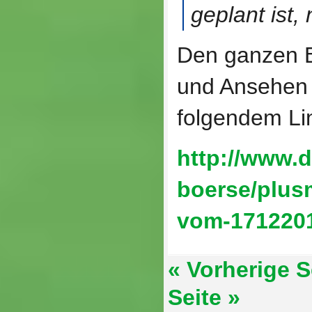
geplant ist, 
Den ganzen B
und Ansehen 
folgendem Li
http://www.d
boerse/plus
vom-1712201
« Vorherige S
Seite »