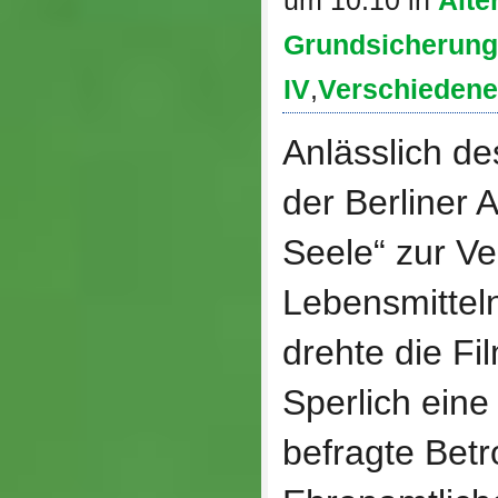
um 10:10 in
Alte
Grundsicherung
IV
,
Verschieden
Anlässlich de
der Berliner 
Seele“ zur Ve
Lebensmitteln
drehte die Fi
Sperlich eine
befragte Betr