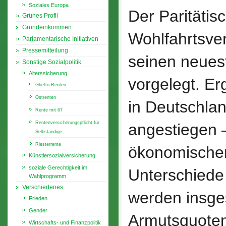
Soziales Europa
Der Paritätis
Grünes Profil
Grundeinkommen
Wohlfahrtsve
Parlamentarische Initiativen
Pressemitteilung
seinen neue
Sonstige Sozialpolitik
Alterssicherung
vorgelegt. Er
Ghetto-Renten
Ostrenten
in Deutschlan
Rente mit 67
Rentenversicherungspflicht für
angestiegen –
Selbständige
Riesterrente
ökonomischer
Künstlersozialversicherung
soziale Gerechtigkeit im
Unterschiede
Wahlprogramm
Verschiedenes
werden insge
Frieden
Gender
Armutsquoten
Wirtschafts- und Finanzpolitik