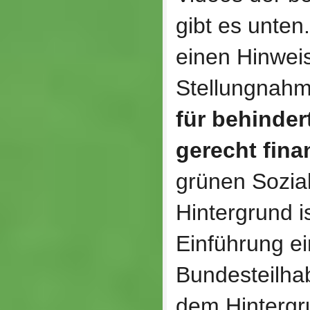
gibt es unten.
einen Hinweis
Stellungnahm
für behinde
gerecht fina
grünen Sozial
Hintergrund i
Einführung e
Bundesteilha
dem Hintergr