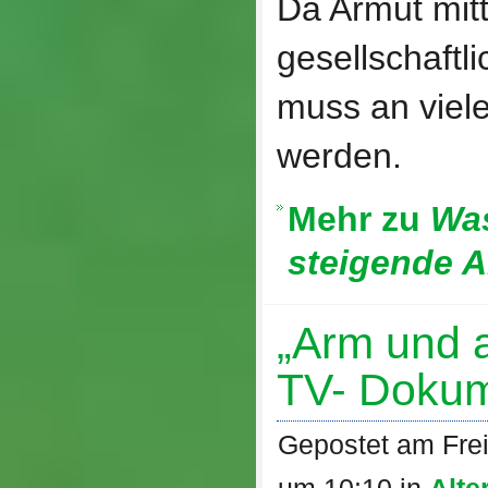
Da Armut mitt
gesellschaftl
muss an viele
werden.
Mehr zu
Was
steigende 
„Arm und 
TV- Dokum
Gepostet am Frei