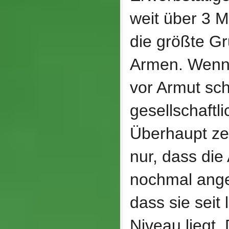
weit über 3 
die größte G
Armen. Wenn 
vor Armut sch
gesellschaftl
Überhaupt zei
nur, dass die
nochmal ange
dass sie sei
Niveau liegt. 