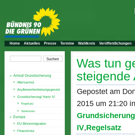
Home
Aktuelles
Presse
Termine
Wahlkreis
Veröffentlichungen
Was tun g
Themen
steigende
Armut/ Grundsicherung
Altersarmut
Gepostet am Don
Asylbewerberleistungsgesetz
Grundsicherung/ Hartz IV
2015 um 21:20 i
Regelsatz
Sanktionen
Grundsicherung
Europa
EU-Binnenmigration
IV
,
Regelsatz
Finanzkrise