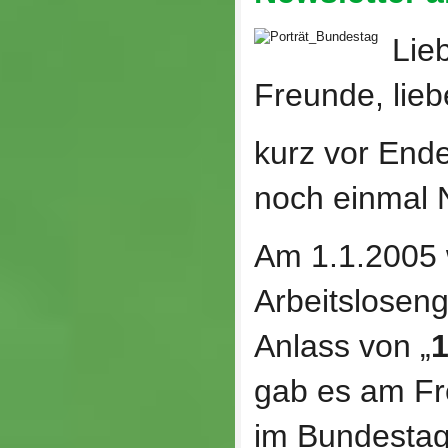
Lie
Freunde, lieb
kurz vor Ende
noch einmal N
Am 1.1.2005
Arbeitsloseng
Anlass von „
1
gab es am Fr
im Bundestag 